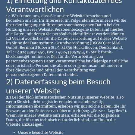
1) Einleitung und Kontaktdaten des
Verantwortlichen
1.1
Wir freuen uns, dass Sie unsere Website besuchen und
bedanken uns für Ihr Interesse. Im Folgenden informieren wir Sie
über den Umgang mit Ihren personenbezogenen Daten bei der
Nutzung unserer Website. Personenbezogene Daten sind hierbei
alle Daten, mit denen Sie persönlich identifiziert werden können.
1.2
Verantwortlicher für die Datenverarbeitung auf dieser Website
im Sinne der Datenschutz-Grundverordnung (DSGVO) ist M&S
GmbH, Bernhard Elbern Str.5, 41836 Hückelhoven, Deutschland,
Tel.: +492433958456, Fax: +492433952513, E-Mail: frank-
blockhaus@t-online.de. Der für die Verarbeitung von
personenbezogenen Daten Verantwortliche ist diejenige natürliche
oder juristische Person, die allein oder gemeinsam mit anderen
über die Zwecke und Mittel der Verarbeitung von
personenbezogenen Daten entscheidet.
2) Datenerfassung beim Besuch
unserer Website
2.1
Bei der bloß informatorischen Nutzung unserer Website, also
wenn Sie sich nicht registrieren oder uns anderweitig
Informationen übermitteln, erheben wir nur solche Daten, die Ihr
Browser an den Seitenserver übermittelt (sog. „Server-Logfiles“).
Wenn Sie unsere Website aufrufen, erheben wir die folgenden
Daten, die für uns technisch erforderlich sind, um Ihnen die
Website anzuzeigen:
Unsere besuchte Website